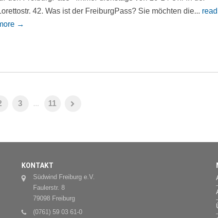
Lorettostr. 42. Was ist der FreiburgPass? Sie möchten die...
read
more →
2
3
...
11
KONTAKT
Südwind Freiburg e.V.
Faulerstr. 8
79098 Freiburg
(0761) 59 03 61-0