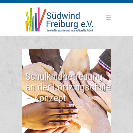
Schulkindbetreuung
an der Lortzingschule
– Konzept